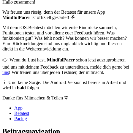
Hallo zusammen!
Wir freuen uns riesig, denn der Betatest für unsere App
MindfulPacer
ist offiziell gestartet! 🎉
Mit dem iOS-Betatest möchten wir erste Eindrücke sammeln,
Funktionen testen und vor allem: euer Feedback hören. Was
funktioniert gut? Was fehlt noch? Was können wir besser machen?
Eure Rückmeldungen sind uns unglaublich wichtig und fliessen
direkt in die Weiterentwicklung ein.
👉 Wenn du Lust hast,
MindfulPacer
schon jetzt auszuprobieren
und uns mit deinem Feedback zu unterstützen, melde dich gerne bei
uns
! Wir freuen uns über jeden Testuser, der mitmacht.
📱 Und keine Sorge: Die Android-Version ist bereits in Arbeit und
wird in
bald
folgen.
Danke fürs Mitmachen & Teilen 💙
App
Betatest
Pacing
Beitragsnavigation