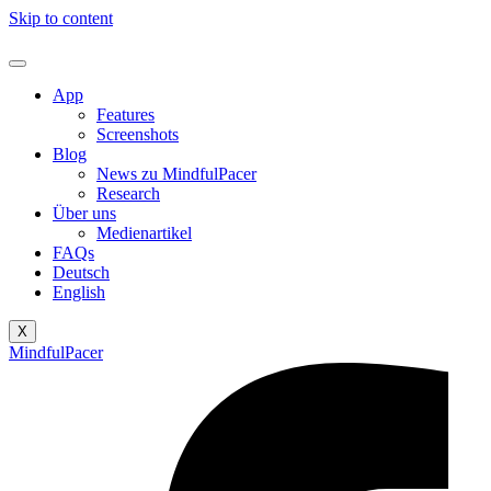
Skip to content
App
Features
Screenshots
Blog
News zu MindfulPacer
Research
Über uns
Medienartikel
FAQs
Deutsch
English
X
MindfulPacer