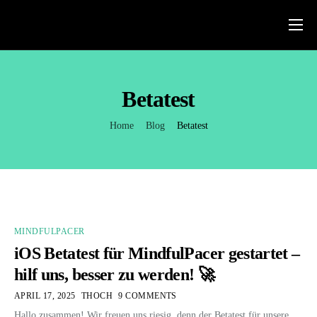
App
Blog
Betatest
Über uns
Home
Blog
Betatest
FAQs
Deutsch
English
MINDFULPACER
iOS Betatest für MindfulPacer gestartet –
hilf uns, besser zu werden! 🚀
APRIL 17, 2025
THOCH
9 COMMENTS
Hallo zusammen! Wir freuen uns riesig, denn der Betatest für unsere