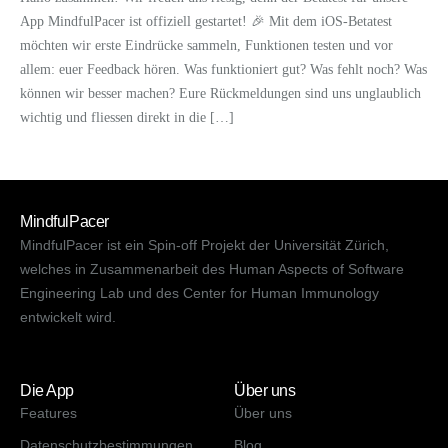
App MindfulPacer ist offiziell gestartet! 🎉 Mit dem iOS-Betatest
möchten wir erste Eindrücke sammeln, Funktionen testen und vor
allem: euer Feedback hören. Was funktioniert gut? Was fehlt noch? Was
können wir besser machen? Eure Rückmeldungen sind uns unglaublich
wichtig und fliessen direkt in die […]
MindfulPacer
MindfulPacer ist ein Spin-off Projekt der Universität Zürich,
welches in Zusammenarbeit des Human Aspects of Software
Engineering Lab und des Center for Human Immunology
entwickelt wird.
Die App
Über uns
Features
Über uns
Datenschutzbestimmungen
Blog