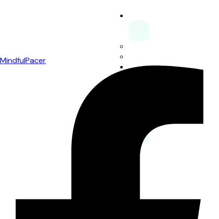
App
Features
Screenshots
MindfulPacer
Blog
News zu MindfulPacer
Research
Über uns
Medienartikel
FAQs
Deutsch
English
X