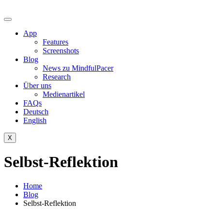
Skip
to
content
App
Features
Screenshots
Blog
News zu MindfulPacer
Research
Über uns
Medienartikel
FAQs
Deutsch
English
X
Selbst-Reflektion
Home
Blog
Selbst-Reflektion