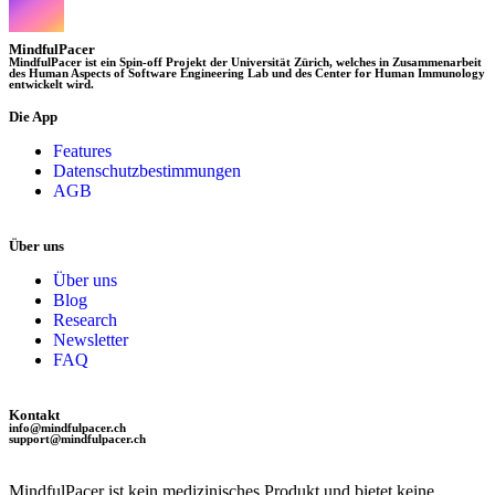
MindfulPacer
MindfulPacer ist ein Spin-off Projekt der Universität Zürich, welches in Zusammenarbeit
des Human Aspects of Software Engineering Lab und des Center for Human Immunology
entwickelt wird.
Die App
Features
Datenschutzbestimmungen
AGB
Über uns
Über uns
Blog
Research
Newsletter
FAQ
Kontakt
info@mindfulpacer.ch
support@mindfulpacer.ch
MindfulPacer ist kein medizinisches Produkt und bietet keine